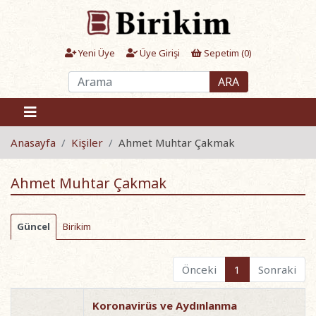
Yeni Üye
Üye Girişi
Sepetim (
0
)
ARA
Anasayfa
Kişiler
Ahmet Muhtar Çakmak
Ahmet Muhtar Çakmak
Güncel
Birikim
Önceki
1
Sonraki
Koronavirüs ve Aydınlanma