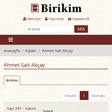
Yeni Üye
Üye Girişi
Sepetim (
0
)
ARA
Anasayfa
Kişiler
Ahmet Sait Akçay
Ahmet Sait Akçay
Birikim
Önceki
1
Sonraki
Sayı 391 - Kasım
Sunuş