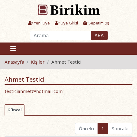
Yeni Üye
Üye Girişi
Sepetim (
0
)
ARA
Anasayfa
Kişiler
Ahmet Testici
Ahmet Testici
testiciahmet@hotmail.com
Güncel
Önceki
1
Sonraki