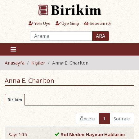
Yeni Üye
Üye Girişi
Sepetim (
0
)
ARA
Anasayfa
Kişiler
Anna E. Charlton
Anna E. Charlton
Birikim
Önceki
1
Sonraki
Sayı 195 -
Sol Neden Hayvan Haklarını