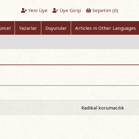
Yeni Üye
Üye Girişi
Sepetim (
0
)
üncel
Yazarlar
Duyurular
Articles in Other Languages
Radikal korumacılık