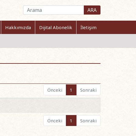
ARA
Hakkımızda
Dijital Abonelik
İletişim
Önceki
1
Sonraki
Önceki
1
Sonraki