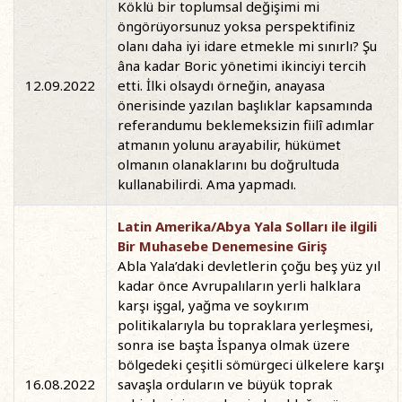
Köklü bir toplumsal değişimi mi
öngörüyorsunuz yoksa perspektifiniz
olanı daha iyi idare etmekle mi sınırlı? Şu
âna kadar Boric yönetimi ikinciyi tercih
12.09.2022
etti. İlki olsaydı örneğin, anayasa
önerisinde yazılan başlıklar kapsamında
referandumu beklemeksizin fiilî adımlar
atmanın yolunu arayabilir, hükümet
olmanın olanaklarını bu doğrultuda
kullanabilirdi. Ama yapmadı.
Latin Amerika/Abya Yala Solları ile ilgili
Bir Muhasebe Denemesine Giriş
Abla Yala’daki devletlerin çoğu beş yüz yıl
kadar önce Avrupalıların yerli halklara
karşı işgal, yağma ve soykırım
politikalarıyla bu topraklara yerleşmesi,
sonra ise başta İspanya olmak üzere
bölgedeki çeşitli sömürgeci ülkelere karşı
16.08.2022
savaşla orduların ve büyük toprak