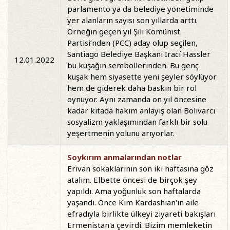
parlamento ya da belediye yönetiminde
yer alanların sayısı son yıllarda arttı.
Örneğin geçen yıl Şili Komünist
Partisi’nden (PCC) aday olup seçilen,
Santiago Belediye Başkanı Irací Hassler
12.01.2022
bu kuşağın sembollerinden. Bu genç
kuşak hem siyasette yeni şeyler söylüyor
hem de giderek daha baskın bir rol
oynuyor. Aynı zamanda on yıl öncesine
kadar kıtada hakim anlayış olan Bolivarcı
sosyalizm yaklaşımından farklı bir solu
yeşertmenin yolunu arıyorlar.
Soykırım anmalarından notlar
Erivan sokaklarının son iki haftasına göz
atalım. Elbette öncesi de birçok şey
yapıldı. Ama yoğunluk son haftalarda
yaşandı. Önce Kim Kardashian'ın aile
efradıyla birlikte ülkeyi ziyareti bakışları
Ermenistan'a çevirdi. Bizim memleketin