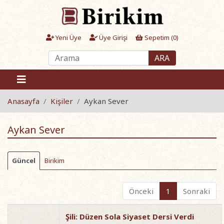
Yeni Üye
Üye Girişi
Sepetim (
0
)
ARA
Anasayfa
Kişiler
Aykan Sever
Aykan Sever
Güncel
Birikim
Önceki
1
Sonraki
Şili: Düzen Sola Siyaset Dersi Verdi