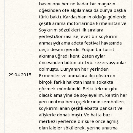
basını onu her ne kadar bir magazin
öğesinden öte algılamasa da dünya başka
türlü baktı. Kardashian'ın olduğu günlerde
çeşitli arama motorlarında Ermenistan ve
Soykırım sözcükleri ilk sıralara
yerleşti.
Sonrası ise, evet bir soykırım
anmasıydı ama adeta festival havasında
geçti desem yeridir. Yoğun bir turist
akınına uğradı kent. Zaten aylar
öncesinden bütün otel vb. rezervasyonlar
dolmuştu. Dünyanın her yerinden
29.04.2015
Ermeniler ve anmalara ilgi gösteren
birçok farklı halktan insanı sokakta
görmek mümkündü. Belki tekrar gibi
olacak ama yine de söyleyelim, kentin her
yeri unutma beni çiçeklerinin sembolleri,
soykırımı anan çeşitli ebatta pankart ve
afişlerle donatılmıştı. Ve hatta bazı
merkezî yerlerde bir süre önce açmış
olan laleler sökülerek, yerine unutma