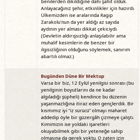
benilerden dikildiğine dahi şahit olduk.
Anlayacağınız şehir, etkinlikler için hazırdı.
Ülkemizden ise aralarında Ragıp
Zarakolu'nun da yer aldığı az sayıda
aydının yer alması dikkat çekiciydi.
(Devletin aldırışsızlığı anlaşılabilir ama
muhalif kesimlerin de benzer bir
ilgisizliğinin olduğunu söylemek, sanırım
abartılı olmaz.)
Bugünden Düne Bir Mektup
Varsa bir biz, 12 Eylül yenilgisi sonrası (bu
yenilginin boyutlarını da ne kadar
algıladığı şüpheli) kendince bu düzenin
yaşanmazlığına itiraz eden gençlerdik. Bir
kısmımız iyi “iz sürücü” olmayı maharet
addedip öyle bir güzergâh çizmeye çalıştı.
Kimimizin ise yoldaki işaretleri
okuyabilmek gibi bir yeteneğe sahip
olmasına da gerek yoktu. O zaten izin