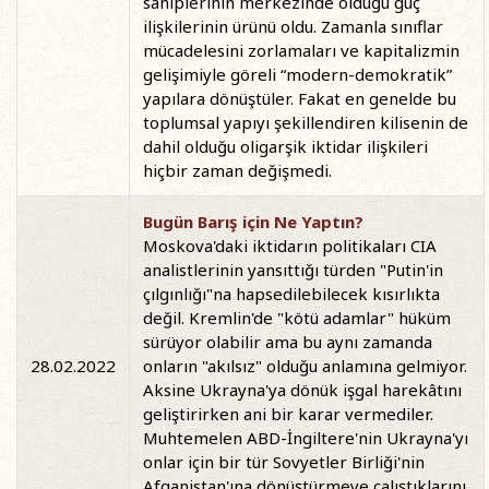
sahiplerinin merkezinde olduğu güç
ilişkilerinin ürünü oldu. Zamanla sınıflar
mücadelesini zorlamaları ve kapitalizmin
gelişimiyle göreli “modern-demokratik”
yapılara dönüştüler. Fakat en genelde bu
toplumsal yapıyı şekillendiren kilisenin de
dahil olduğu oligarşik iktidar ilişkileri
hiçbir zaman değişmedi.
Bugün Barış için Ne Yaptın?
Moskova'daki iktidarın politikaları CIA
analistlerinin yansıttığı türden "Putin'in
çılgınlığı"na hapsedilebilecek kısırlıkta
değil. Kremlin'de "kötü adamlar" hüküm
sürüyor olabilir ama bu aynı zamanda
28.02.2022
onların "akılsız" olduğu anlamına gelmiyor.
Aksine Ukrayna'ya dönük işgal harekâtını
geliştirirken ani bir karar vermediler.
Muhtemelen ABD-İngiltere'nin Ukrayna'yı
onlar için bir tür Sovyetler Birliği'nin
Afganistan'ına dönüştürmeye çalıştıklarını