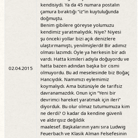
kendisiydi. Ya da 45 numara postalın
çamura bıraktığı “iz”in kuytuluğunda
doğmuştu.
Benim gibilere göreyse yolumuzu
kendimiz yaratmalıydık. Niye? Niyesi
şu önceki yollar bizi açık denizlere
ulaştırmamıştı, yenilmişlerdi!
Bir adımız
olması lazımdı. Öyle ya herkesin bir adı
vardı. Hatta kimileri adıyla doğuyordu ve
hatta bazen adından başka bir cismi
02.04.2015
olmuyordu. Bu ad meselesinde biz Boğaç
Hancıydık. Namımızı eylemimiz
koymalıydı. Ama bütünüyle de tarifsiz
davranamazdık. Onun için “Yeni bir
devrimci hareket yaratmak için ileri”
diyorduk. Bu olur olmaz tutumumuza kim
ne derdi? O kadar da kendine güvenli
ve aldırışsız değildik
maalesef. Başkalarının yanı sıra Ludwig
Feuerbach ve Klasik Alman Felsefesinin