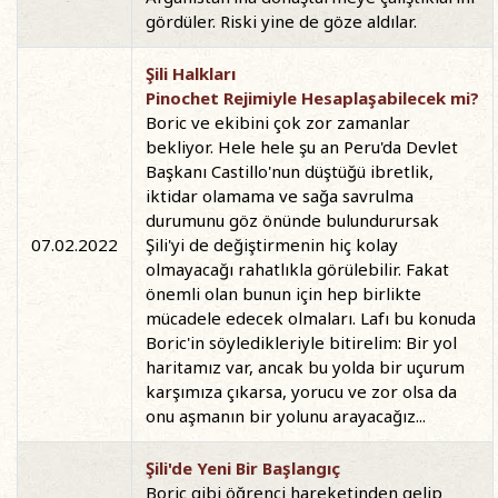
gördüler. Riski yine de göze aldılar.
Şili Halkları
Pinochet Rejimiyle Hesaplaşabilecek mi?
Boric ve ekibini çok zor zamanlar
bekliyor. Hele hele şu an Peru'da Devlet
Başkanı Castillo'nun düştüğü ibretlik,
iktidar olamama ve sağa savrulma
durumunu göz önünde bulundurursak
07.02.2022
Şili'yi de değiştirmenin hiç kolay
olmayacağı rahatlıkla görülebilir. Fakat
önemli olan bunun için hep birlikte
mücadele edecek olmaları. Lafı bu konuda
Boric'in söyledikleriyle bitirelim: Bir yol
haritamız var, ancak bu yolda bir uçurum
karşımıza çıkarsa, yorucu ve zor olsa da
onu aşmanın bir yolunu arayacağız...
Şili'de Yeni Bir Başlangıç
Boric gibi öğrenci hareketinden gelip