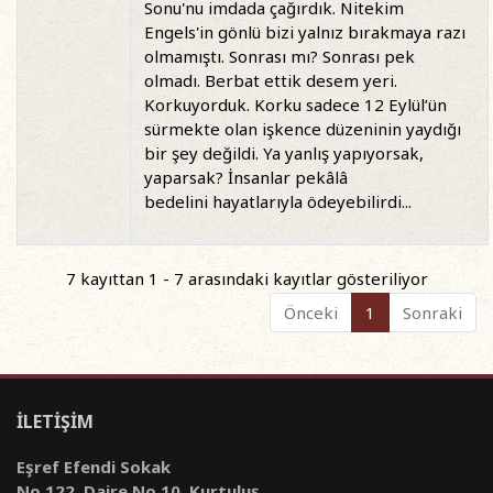
Sonu'nu imdada çağırdık. Nitekim
Engels'in gönlü bizi yalnız bırakmaya razı
olmamıştı.
Sonrası mı? Sonrası pek
olmadı. Berbat ettik desem yeri.
Korkuyorduk. Korku sadece 12 Eylül’ün
sürmekte olan işkence düzeninin yaydığı
bir şey değildi. Ya yanlış yapıyorsak,
yaparsak? İnsanlar pekâlâ
bedelini
hayatlarıyla ödeyebilirdi...
7 kayıttan 1 - 7 arasındaki kayıtlar gösteriliyor
Önceki
1
Sonraki
İLETİŞİM
Eşref Efendi Sokak
No 122, Daire No 10, Kurtuluş