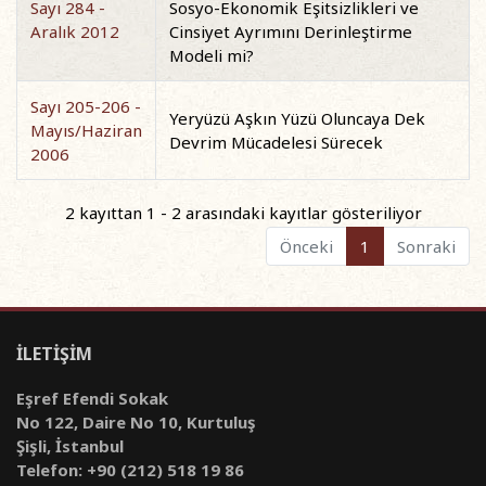
Sayı 284 -
Sosyo-Ekonomik Eşitsizlikleri ve
Aralık 2012
Cinsiyet Ayrımını Derinleştirme
Modeli mi?
Sayı 205-206 -
Yeryüzü Aşkın Yüzü Oluncaya Dek
Mayıs/Haziran
Devrim Mücadelesi Sürecek
2006
2 kayıttan 1 - 2 arasındaki kayıtlar gösteriliyor
Önceki
1
Sonraki
İLETİŞİM
Eşref Efendi Sokak
No 122, Daire No 10, Kurtuluş
Şişli, İstanbul
Telefon: +90 (212) 518 19 86