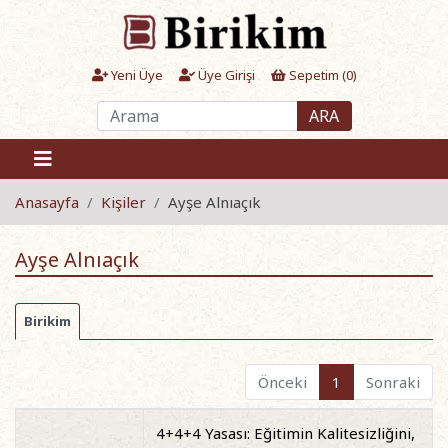
Yeni Üye
Üye Girişi
Sepetim (
0
)
ARA
Anasayfa
Kişiler
Ayşe Alnıaçık
Ayşe Alnıaçık
Birikim
Önceki
1
Sonraki
4+4+4 Yasası: Eğitimin Kalitesizliğini,