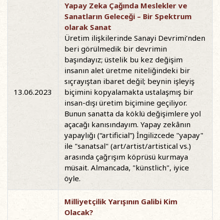
Yapay Zeka Çağında Meslekler ve
Sanatların Geleceği – Bir Spektrum
olarak Sanat
Üretim ilişkilerinde Sanayi Devrimi’nden
beri görülmedik bir devrimin
başındayız; üstelik bu kez değişim
insanın alet üretme niteliğindeki bir
sıçrayıştan ibaret değil; beynin işleyiş
13.06.2023
biçimini kopyalamakta ustalaşmış bir
insan-dışı üretim biçimine geçiliyor.
Bunun sanatta da köklü değişimlere yol
açacağı kanısındayım. Yapay zekânın
yapaylığı (“artificial”) İngilizcede "yapay"
ile "sanatsal" (art/artist/artistical vs.)
arasında çağrışım köprüsü kurmaya
müsait. Almancada, "künstlich", iyice
öyle.
Milliyetçilik Yarışının Galibi Kim
Olacak?