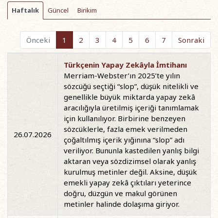
Haftalık
Güncel
Birikim
Önceki
1
2
3
4
5
6
7
Sonraki
Türkçenin Yapay Zekâyla İmtihanı
Merriam-Webster’ın 2025’te yılın
sözcüğü seçtiği “slop”, düşük nitelikli ve
genellikle büyük miktarda yapay zekâ
aracılığıyla üretilmiş içeriği tanımlamak
için kullanılıyor. Birbirine benzeyen
sözcüklerle, fazla emek verilmeden
26.07.2026
çoğaltılmış içerik yığınına “slop” adı
veriliyor. Bununla kastedilen yanlış bilgi
aktaran veya sözdizimsel olarak yanlış
kurulmuş metinler değil. Aksine, düşük
emekli yapay zekâ çıktıları yeterince
doğru, düzgün ve makul görünen
metinler halinde dolaşıma giriyor.