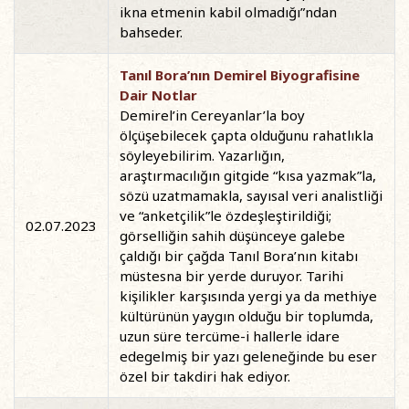
ikna etmenin kabil olmadığı”ndan
bahseder.
Tanıl Bora’nın Demirel Biyografisine
Dair Notlar
Demirel’in Cereyanlar’la boy
ölçüşebilecek çapta olduğunu rahatlıkla
söyleyebilirim. Yazarlığın,
araştırmacılığın gitgide “kısa yazmak”la,
sözü uzatmamakla, sayısal veri analistliği
ve “anketçilik”le özdeşleştirildiği;
02.07.2023
görselliğin sahih düşünceye galebe
çaldığı bir çağda Tanıl Bora’nın kitabı
müstesna bir yerde duruyor. Tarihi
kişilikler karşısında yergi ya da methiye
kültürünün yaygın olduğu bir toplumda,
uzun süre tercüme-i hallerle idare
edegelmiş bir yazı geleneğinde bu eser
özel bir takdiri hak ediyor.