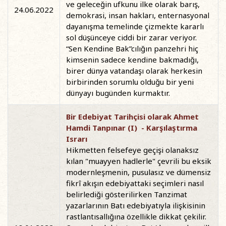
ve geleceğin ufkunu ilke olarak barış,
24.06.2022
demokrasi, insan hakları, enternasyonal
dayanışma temelinde çizmekte kararlı
sol düşünceye ciddi bir zarar veriyor.
“Sen Kendine Bak”cılığın panzehri hiç
kimsenin sadece kendine bakmadığı,
birer dünya vatandaşı olarak herkesin
birbirinden sorumlu olduğu bir yeni
dünyayı bugünden kurmaktır.
Bir Edebiyat Tarihçisi olarak Ahmet
Hamdi Tanpınar (I) - Karşılaştırma
Israrı
Hikmetten felsefeye geçişi olanaksız
kılan "muayyen hadlerle" çevrili bu eksik
modernleşmenin, pusulasız ve dümensiz
fikrî akışın edebiyattaki seçimleri nasıl
belirlediği gösterilirken Tanzimat
yazarlarının Batı edebiyatıyla ilişkisinin
rastlantısallığına özellikle dikkat çekilir.