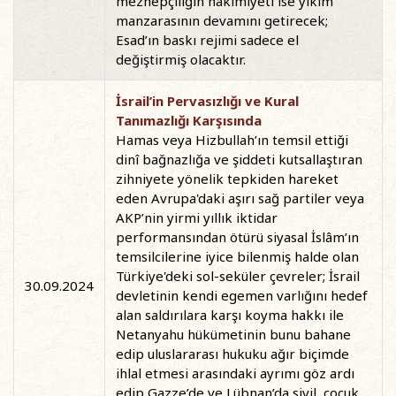
mezhepçiliğin hakimiyeti ise yıkım
manzarasının devamını getirecek;
Esad’ın baskı rejimi sadece el
değiştirmiş olacaktır.
İsrail’in Pervasızlığı ve Kural
Tanımazlığı Karşısında
Hamas veya Hizbullah’ın temsil ettiği
dinî bağnazlığa ve şiddeti kutsallaştıran
zihniyete yönelik tepkiden hareket
eden Avrupa'daki aşırı sağ partiler veya
AKP’nin yirmi yıllık iktidar
performansından ötürü siyasal İslâm’ın
temsilcilerine iyice bilenmiş halde olan
Türkiye'deki sol-seküler çevreler; İsrail
30.09.2024
devletinin kendi egemen varlığını hedef
alan saldırılara karşı koyma hakkı ile
Netanyahu hükümetinin bunu bahane
edip uluslararası hukuku ağır biçimde
ihlal etmesi arasındaki ayrımı göz ardı
edip Gazze’de ve Lübnan’da sivil, çocuk