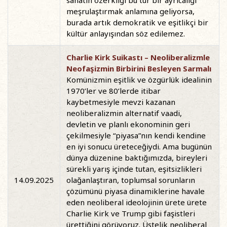
sanatın özerkliği bu tür bir ayrıcalığı
meşrulaştırmak anlamına geliyorsa,
burada artık demokratik ve eşitlikçi bir
kültür anlayışından söz edilemez.
Charlie Kirk Suikastı – Neoliberalizmle
Neofaşizmin Birbirini Besleyen Sarmalı
Komünizmin eşitlik ve özgürlük idealinin
1970’ler ve 80’lerde itibar
kaybetmesiyle mevzi kazanan
neoliberalizmin alternatif vaadi,
devletin ve planlı ekonominin geri
çekilmesiyle “piyasa”nın kendi kendine
en iyi sonucu üreteceğiydi. Ama bugünün
dünya düzenine baktığımızda, bireyleri
sürekli yarış içinde tutan, eşitsizlikleri
14.09.2025
olağanlaştıran, toplumsal sorunların
çözümünü piyasa dinamiklerine havale
eden neoliberal ideolojinin ürete ürete
Charlie Kirk ve Trump gibi faşistleri
ürettiğini görüyoruz. Üstelik neoliberal