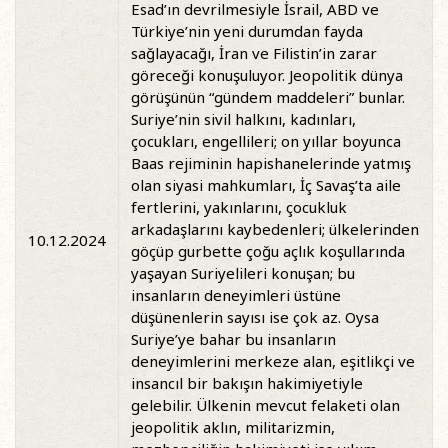
Esad’ın devrilmesiyle İsrail, ABD ve
Türkiye’nin yeni durumdan fayda
sağlayacağı, İran ve Filistin’in zarar
göreceği konuşuluyor. Jeopolitik dünya
görüşünün “gündem maddeleri” bunlar.
Suriye’nin sivil halkını, kadınları,
çocukları, engellileri; on yıllar boyunca
Baas rejiminin hapishanelerinde yatmış
olan siyasi mahkumları, İç Savaş’ta aile
fertlerini, yakınlarını, çocukluk
arkadaşlarını kaybedenleri; ülkelerinden
10.12.2024
göçüp gurbette çoğu açlık koşullarında
yaşayan Suriyelileri konuşan; bu
insanların deneyimleri üstüne
düşünenlerin sayısı ise çok az. Oysa
Suriye’ye bahar bu insanların
deneyimlerini merkeze alan, eşitlikçi ve
insancıl bir bakışın hakimiyetiyle
gelebilir. Ülkenin mevcut felaketi olan
jeopolitik aklın, militarizmin,