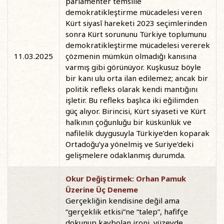
parlamenter temsille
demokratikleştirme mücadelesi veren
Kürt siyasî hareketi 2023 seçimlerinden
sonra Kürt sorununu Türkiye toplumunu
demokratikleştirme mücadelesi vererek
11.03.2025
çözmenin mümkün olmadığı kanısına
varmış gibi görünüyor. Kuşkusuz böyle
bir kanı ulu orta ilan edilemez; ancak bir
politik refleks olarak kendi mantığını
işletir. Bu refleks başlıca iki eğilimden
güç alıyor. Birincisi, Kürt siyaseti ve Kürt
halkının çoğunluğu bir küskünlük ve
nafilelik duygusuyla Türkiye’den koparak
Ortadoğu’ya yönelmiş ve Suriye’deki
gelişmelere odaklanmış durumda.
Okur Değiştirmek: Orhan Pamuk
Üzerine Üç Deneme
Gerçekliğin kendisine değil ama
“gerçeklik etkisi”ne “talep”, hafifçe
dokunup kaybolan ironi, yüzeyde