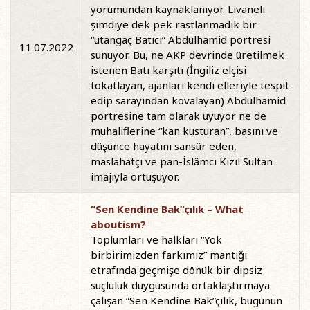
yorumundan kaynaklanıyor. Livaneli
şimdiye dek pek rastlanmadık bir
“utangaç Batıcı” Abdülhamid portresi
11.07.2022
sunuyor. Bu, ne AKP devrinde üretilmek
istenen Batı karşıtı (İngiliz elçisi
tokatlayan, ajanları kendi elleriyle tespit
edip sarayından kovalayan) Abdülhamid
portresine tam olarak uyuyor ne de
muhaliflerine “kan kusturan”, basını ve
düşünce hayatını sansür eden,
maslahatçı ve pan-İslâmcı Kızıl Sultan
imajıyla örtüşüyor.
“Sen Kendine Bak”çılık – What
aboutism?
Toplumları ve halkları “Yok
birbirimizden farkımız” mantığı
etrafında geçmişe dönük bir dipsiz
suçluluk duygusunda ortaklaştırmaya
çalışan “Sen Kendine Bak”çılık, bugünün