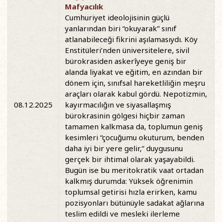
Mafyacılık
Cumhuriyet ideolojisinin güçlü
yanlarından biri “okuyarak” sınıf
atlanabileceği fikrini aşılamasıydı. Köy
Enstitüleri’nden üniversitelere, sivil
bürokrasiden askerîyeye geniş bir
alanda liyakat ve eğitim, en azından bir
dönem için, sınıfsal hareketliliğin meşru
araçları olarak kabul gördü. Nepotizmin,
08.12.2025
kayırmacılığın ve siyasallaşmış
bürokrasinin gölgesi hiçbir zaman
tamamen kalkmasa da, toplumun geniş
kesimleri “çocuğumu okuturum, benden
daha iyi bir yere gelir,” duygusunu
gerçek bir ihtimal olarak yaşayabildi.
Bugün ise bu meritokratik vaat ortadan
kalkmış durumda: Yüksek öğrenimin
toplumsal getirisi hızla erirken, kamu
pozisyonları bütünüyle sadakat ağlarına
teslim edildi ve mesleki ilerleme