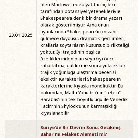
ölen Marlowe, edebiyat tarihçileri
tarafından potansiyel yetenekleriyle
Shakespeare’a denk bir drama yazarı
olarak gösterilmiştir. Ama onun
oyunlarında Shakespeare’ın mizahı,
23.01.2025
gülmece duygusu, dramatik gerilimleri,
krallarla soytarıların kusursuz birlikteliği
yoktur. İyi trajedinin başlıca
özelliklerinden olan seyirciyi önce
rahatlatma, güldürme sonra yüksek bir
trajik yoğunluğa ulaştırma becerisi
eksiktir. Karakterleri Shakespeare’ın
karakterlerine kıyasla monolitiktir. Bu
bakımdan, Malta Yahudisi’nin “tefeci”
Barabas’ının tek boyutluluğu ile Venedik
Taciri’nin Shylock’unun karmaşıklığı
kıyaslanabilir.
Suriye’de Bir Devrin Sonu: Gecikmiş
Bahar mı Felaket Alameti mi?