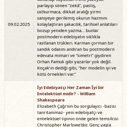
parlayıp sönen “zekâ”, pastiş,
üstkurmaca, dikkat aralığı yirmi
saniyeye gerilemiş okurun hazmını
09.02.2025
kolaylaştıran şakacılık, tarihsel anlatıları
bozup yeniden yazma… bunlar
postmodern edebiyatın sıklıkla
rastlanan trükleri. Karman çorman bir
sandık odasını andıran bu postmodern
edevata mimari ve “simetri” giydiren
Orhan Pamuk gibi yazarlar yok değil.
Koçak’ın dediği gibi, “her modelin iyi ve
kötü örnekleri var.”
İyi Edebiyatçı Her Zaman İyi bir
Entelektüel midir? - William
Shakespeare
Elizabeth Çağı’nın bu sorgulayıcı -bazısı
tanrıtanımaz- yeni edebiyatçı ve
entelektüel tipinin önde gelen temsilcisi
Christopher Marlowe’dur. Genç yaşta