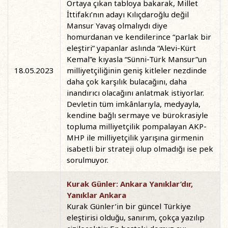
Ortaya çıkan tabloya bakarak, Millet
İttifakı’nın adayı Kılıçdaroğlu değil
Mansur Yavaş olmalıydı diye
homurdanan ve kendilerince “parlak bir
eleştiri” yapanlar aslında “Alevi-Kürt
Kemal”e kıyasla “Sünni-Türk Mansur”un
18.05.2023
milliyetçiliğinin geniş kitleler nezdinde
daha çok karşılık bulacağını, daha
inandırıcı olacağını anlatmak istiyorlar.
Devletin tüm imkânlarıyla, medyayla,
kendine bağlı sermaye ve bürokrasiyle
topluma milliyetçilik pompalayan AKP-
MHP ile milliyetçilik yarışına girmenin
isabetli bir strateji olup olmadığı ise pek
sorulmuyor.
Kurak Günler: Ankara Yanıklar’dır,
Yanıklar Ankara
Kurak Günler’in bir güncel Türkiye
eleştirisi olduğu, sanırım, çokça yazılıp