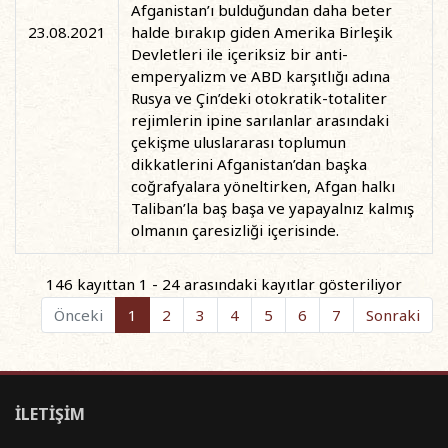
Afganistan’ı bulduğundan daha beter
23.08.2021
halde bırakıp giden Amerika Birleşik
Devletleri ile içeriksiz bir anti-
emperyalizm ve ABD karşıtlığı adına
Rusya ve Çin’deki otokratik-totaliter
rejimlerin ipine sarılanlar arasındaki
çekişme uluslararası toplumun
dikkatlerini Afganistan’dan başka
coğrafyalara yöneltirken, Afgan halkı
Taliban’la baş başa ve yapayalnız kalmış
olmanın çaresizliği içerisinde.
146 kayıttan 1 - 24 arasındaki kayıtlar gösteriliyor
Önceki
1
2
3
4
5
6
7
Sonraki
İLETİŞİM