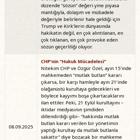
düzende “sözün” değeri yine piyasa
mantığıyla, dolaşım ve mübadele
değeriyle belirlenir hale geldiği için
Trump ve Kirk’lerin dünyasında
hakikatin değil, en çok alıntılanan, en
çok tıklanan, en çok provoke eden
sözün geçerliliği oluyor.
CHP'nin "Hukuk Mücadelesi"
Nitekim CHP ve Özgür Özel, ayın 15’inde
mahkemeden “mutlak butlan” kararı
çıkarsa, bir karşı hamleyle ayın 21’inde
olağanüstü kurultaya gidecekleri ve
böylece kayyımı boşa çıkartacaklarını
ilan ettiler. Peki, 21 Eylül kurultayını –
iktidar medyasının şimdiden
dillendirdiği gibi– “hakkında mutlak
butlan kararı verilen bir yönetimin
08.09.2025
yaptığı kurultay da mutlak butlanla
sakattır” diye bozacak bir mahkeme