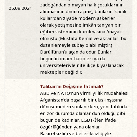
zadegândan olmayan halk çocuklarının
05.09.2021
alınmasının önünü açmış; bunların “sadık
kullar”dan ziyade modern askerler
olarak yetişmesine imkân tanıyan bir
eğitim sisteminin kurulmasına önayak
olmuştu (Mustafa Kemal ve akranları bu
düzenlemeyle subay olabilmiştir.)
Darülfünun’u açan da odur. Bunlar
bugünün imam-hatipleri ya da
üniversiteleriyle nitelikçe kıyaslanacak
mektepler değildir.
Taliban’ın Değişme İhtimali?
ABD ve NATO’nun yirmi yıllık müdahalesi
Afganistan’da başarılı bir ulus-inşasına
dönüşemeden sonlanırken, yeni tabloda
en zor durumda olanlar dün olduğu gibi
bugün de kadınlar, LGBT-İ’ler, ifade
özgürlüğünden yana olanlar.
Basiretsizliği ve beceriksizliğiyle