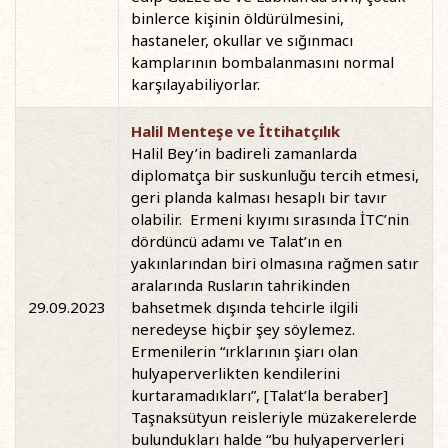
binlerce kişinin öldürülmesini,
hastaneler, okullar ve sığınmacı
kamplarının bombalanmasını normal
karşılayabiliyorlar.
Halil Menteşe ve İttihatçılık
Halil Bey’in badireli zamanlarda
diplomatça bir suskunluğu tercih etmesi,
geri planda kalması hesaplı bir tavır
olabilir. Ermeni kıyımı sırasında İTC’nin
dördüncü adamı ve Talat’ın en
yakınlarından biri olmasına rağmen satır
aralarında Rusların tahrikinden
29.09.2023
bahsetmek dışında tehcirle ilgili
neredeyse hiçbir şey söylemez.
Ermenilerin “ırklarının şiarı olan
hulyaperverlikten kendilerini
kurtaramadıkları”, [Talat’la beraber]
Taşnaksütyun reisleriyle müzakerelerde
bulundukları halde “bu hulyaperverleri