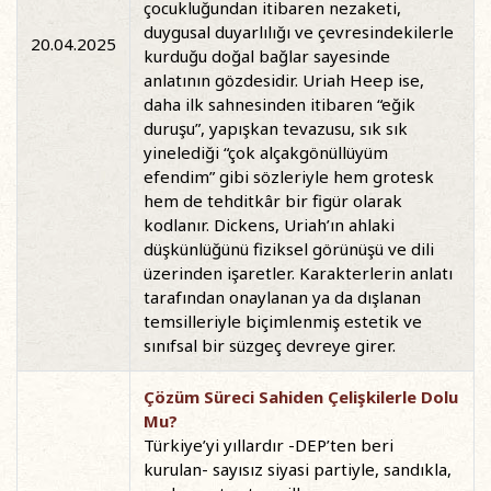
çocukluğundan itibaren nezaketi,
duygusal duyarlılığı ve çevresindekilerle
20.04.2025
kurduğu doğal bağlar sayesinde
anlatının gözdesidir. Uriah Heep ise,
daha ilk sahnesinden itibaren “eğik
duruşu”, yapışkan tevazusu, sık sık
yinelediği “çok alçakgönüllüyüm
efendim” gibi sözleriyle hem grotesk
hem de tehditkâr bir figür olarak
kodlanır. Dickens, Uriah’ın ahlaki
düşkünlüğünü fiziksel görünüşü ve dili
üzerinden işaretler. Karakterlerin anlatı
tarafından onaylanan ya da dışlanan
temsilleriyle biçimlenmiş estetik ve
sınıfsal bir süzgeç devreye girer.
Çözüm Süreci Sahiden Çelişkilerle Dolu
Mu?
Türkiye’yi yıllardır -DEP’ten beri
kurulan- sayısız siyasi partiyle, sandıkla,