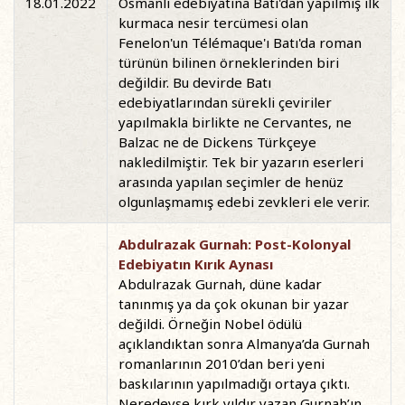
18.01.2022
Osmanlı edebiyatına Batı'dan yapılmış ilk
kurmaca nesir tercümesi olan
Fenelon'un Télémaque'ı Batı'da roman
türünün bilinen örneklerinden biri
değildir. Bu devirde Batı
edebiyatlarından sürekli çeviriler
yapılmakla birlikte ne Cervantes, ne
Balzac ne de Dickens Türkçeye
nakledilmiştir. Tek bir yazarın eserleri
arasında yapılan seçimler de henüz
olgunlaşmamış edebi zevkleri ele verir.
Abdulrazak Gurnah: Post-Kolonyal
Edebiyatın Kırık Aynası
Abdulrazak Gurnah, düne kadar
tanınmış ya da çok okunan bir yazar
değildi. Örneğin Nobel ödülü
açıklandıktan sonra Almanya’da Gurnah
romanlarının 2010’dan beri yeni
baskılarının yapılmadığı ortaya çıktı.
Neredeyse kırk yıldır yazan Gurnah’ın