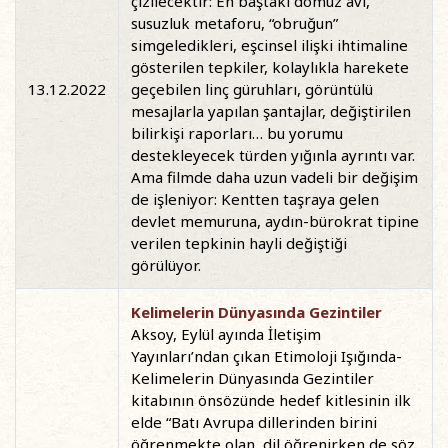
çizilecektir: En baştaki domuz avı,
susuzluk metaforu, “obruğun”
simgeledikleri, eşcinsel ilişki ihtimaline
gösterilen tepkiler, kolaylıkla harekete
13.12.2022
geçebilen linç güruhları, görüntülü
mesajlarla yapılan şantajlar, değiştirilen
bilirkişi raporları… bu yorumu
destekleyecek türden yığınla ayrıntı var.
Ama filmde daha uzun vadeli bir değişim
de işleniyor: Kentten taşraya gelen
devlet memuruna, aydın-bürokrat tipine
verilen tepkinin hayli değiştiği
görülüyor.
Kelimelerin Dünyasında Gezintiler
Aksoy, Eylül ayında İletişim
Yayınları’ndan çıkan Etimoloji Işığında-
Kelimelerin Dünyasında Gezintiler
kitabının önsözünde hedef kitlesinin ilk
elde “Batı Avrupa dillerinden birini
öğrenmekte olan, dil öğrenirken de söz