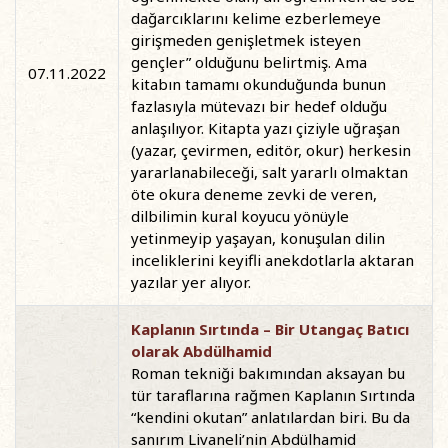
dağarcıklarını kelime ezberlemeye
girişmeden genişletmek isteyen
gençler” olduğunu belirtmiş. Ama
07.11.2022
kitabın tamamı okunduğunda bunun
fazlasıyla mütevazı bir hedef olduğu
anlaşılıyor. Kitapta yazı çiziyle uğraşan
(yazar, çevirmen, editör, okur) herkesin
yararlanabileceği, salt yararlı olmaktan
öte okura deneme zevki de veren,
dilbilimin kural koyucu yönüyle
yetinmeyip yaşayan, konuşulan dilin
inceliklerini keyifli anekdotlarla aktaran
yazılar yer alıyor.
Kaplanın Sırtında – Bir Utangaç Batıcı
olarak Abdülhamid
Roman tekniği bakımından aksayan bu
tür taraflarına rağmen Kaplanın Sırtında
“kendini okutan” anlatılardan biri. Bu da
sanırım Livaneli’nin Abdülhamid