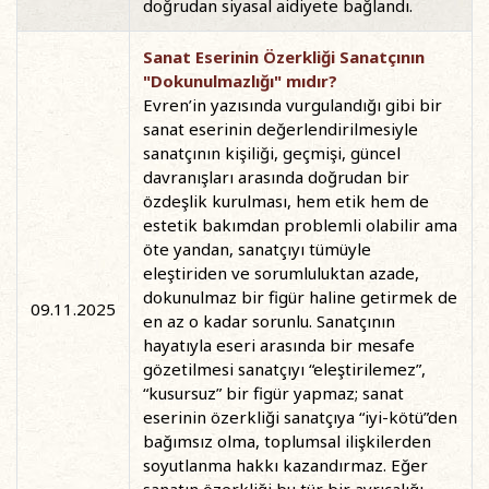
doğrudan siyasal aidiyete bağlandı.
Sanat Eserinin Özerkliği Sanatçının
"Dokunulmazlığı" mıdır?
Evren’in yazısında vurgulandığı gibi bir
sanat eserinin değerlendirilmesiyle
sanatçının kişiliği, geçmişi, güncel
davranışları arasında doğrudan bir
özdeşlik kurulması, hem etik hem de
estetik bakımdan problemli olabilir ama
öte yandan, sanatçıyı tümüyle
eleştiriden ve sorumluluktan azade,
dokunulmaz bir figür haline getirmek de
09.11.2025
en az o kadar sorunlu. Sanatçının
hayatıyla eseri arasında bir mesafe
gözetilmesi sanatçıyı “eleştirilemez”,
“kusursuz” bir figür yapmaz; sanat
eserinin özerkliği sanatçıya “iyi-kötü”den
bağımsız olma, toplumsal ilişkilerden
soyutlanma hakkı kazandırmaz. Eğer