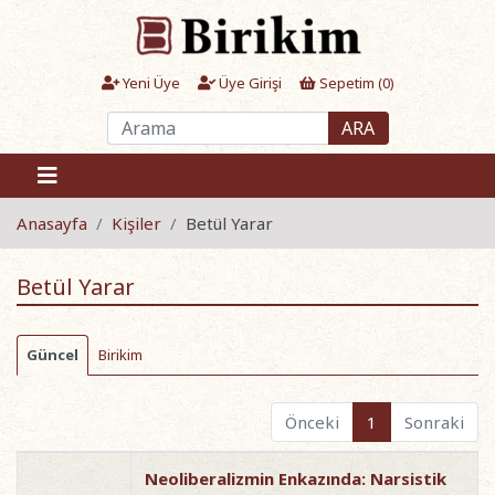
Yeni Üye
Üye Girişi
Sepetim (
0
)
ARA
Anasayfa
Kişiler
Betül Yarar
Betül Yarar
Güncel
Birikim
Önceki
1
Sonraki
Neoliberalizmin Enkazında: Narsistik