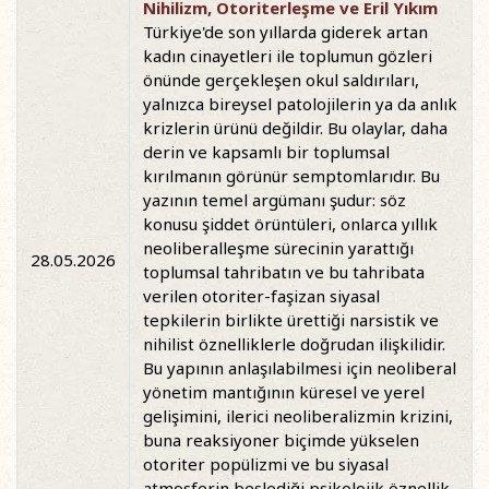
Nihilizm, Otoriterleşme ve Eril Yıkım
Türkiye'de son yıllarda giderek artan
kadın cinayetleri ile toplumun gözleri
önünde gerçekleşen okul saldırıları,
yalnızca bireysel patolojilerin ya da anlık
krizlerin ürünü değildir. Bu olaylar, daha
derin ve kapsamlı bir toplumsal
kırılmanın görünür semptomlarıdır. Bu
yazının temel argümanı şudur: söz
konusu şiddet örüntüleri, onlarca yıllık
neoliberalleşme sürecinin yarattığı
28.05.2026
toplumsal tahribatın ve bu tahribata
verilen otoriter-faşizan siyasal
tepkilerin birlikte ürettiği narsistik ve
nihilist öznelliklerle doğrudan ilişkilidir.
Bu yapının anlaşılabilmesi için neoliberal
yönetim mantığının küresel ve yerel
gelişimini, ilerici neoliberalizmin krizini,
buna reaksiyoner biçimde yükselen
otoriter popülizmi ve bu siyasal
atmosferin beslediği psikolojik öznellik