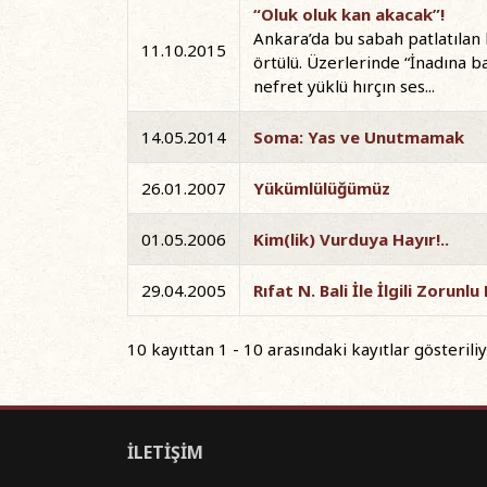
“Oluk oluk kan akacak”!
Ankara’da bu sabah patlatılan 
11.10.2015
örtülü. Üzerlerinde “İnadına ba
nefret yüklü hırçın ses...
14.05.2014
Soma: Yas ve Unutmamak
26.01.2007
Yükümlülüğümüz
01.05.2006
Kim(lik) Vurduya Hayır!..
29.04.2005
Rıfat N. Bali İle İlgili Zorunl
10 kayıttan 1 - 10 arasındaki kayıtlar gösterili
İLETİŞİM