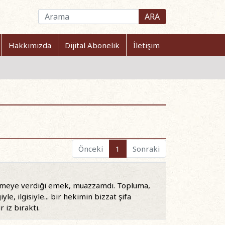
ARA
Hakkımızda
Dijital Abonelik
İletişim
Önceki
1
Sonraki
ünmeye verdiği emek, muazzamdı. Topluma,
yle, ilgisiyle... bir hekimin bizzat şifa
 iz bıraktı.