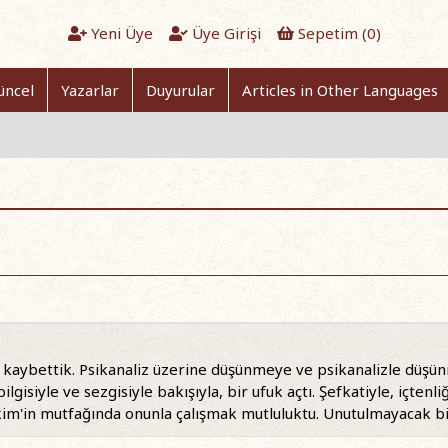
Yeni Üye
Üye Girişi
Sepetim (
0
)
üncel
Yazarlar
Duyurular
Articles in Other Languages
kaybettik. Psikanaliz üzerine düşünmeye ve psikanalizle düş
lgisiyle ve sezgisiyle bakışıyla, bir ufuk açtı. Şefkatiyle, içtenliği
ikim'in mutfağında onunla çalışmak mutluluktu. Unutulmayacak bir