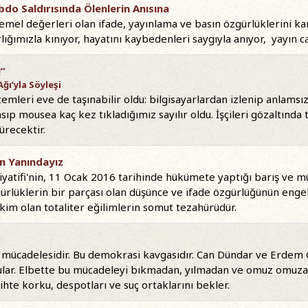
bdo Saldırısında Ölenlerin Anısına
emel değerleri olan ifade, yayınlama ve basın özgürlüklerini ka
rlığımızla kınıyor, hayatını kaybedenleri saygıyla anıyor, yayın ca
!”
ğı’yla Söyleşi
emleri eve de taşınabilir oldu: bilgisayarlardan izlenip anlams
sıp mousea kaç kez tıkladığımız sayılır oldu. İşçileri gözaltında
ürecektir.
n Yanındayız
iyatifi'nin, 11 Ocak 2016 tarihinde hükümete yaptığı barış ve mü
rlüklerin bir parçası olan düşünce ve ifade özgürlüğünün engell
im olan totaliter eğilimlerin somut tezahürüdür.
ık mücadelesidir. Bu demokrasi kavgasıdır. Can Dündar ve Erdem
lular. Elbette bu mücadeleyi bıkmadan, yılmadan ve omuz omuza
te korku, despotları ve suç ortaklarını bekler.