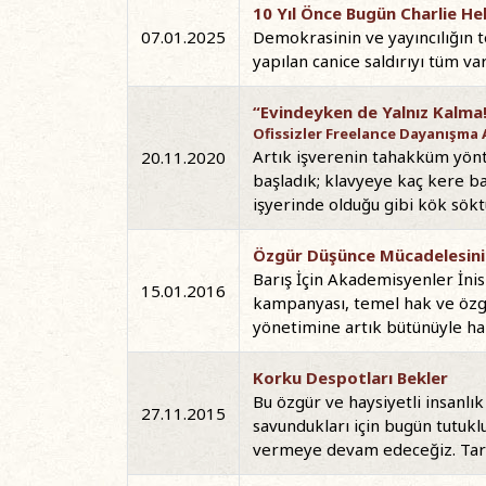
10 Yıl Önce Bugün Charlie He
07.01.2025
Demokrasinin ve yayıncılığın t
yapılan canice saldırıyı tüm va
“Evindeyken de Yalnız Kalma
Ofissizler Freelance Dayanışma A
Artık işverenin tahakküm yönt
20.11.2020
başladık; klavyeye kaç kere ba
işyerinde olduğu gibi kök sökt
Özgür Düşünce Mücadelesini
Barış İçin Akademisyenler İnis
15.01.2016
kampanyası, temel hak ve özgü
yönetimine artık bütünüyle hak
Korku Despotları Bekler
Bu özgür ve haysiyetli insanl
27.11.2015
savundukları için bugün tutuk
vermeye devam edeceğiz. Tarih