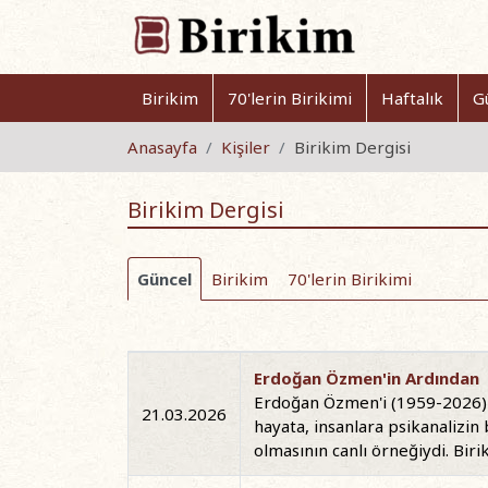
Birikim
70'lerin Birikimi
Haftalık
G
Anasayfa
Kişiler
Birikim Dergisi
Birikim Dergisi
Güncel
Birikim
70'lerin Birikimi
Erdoğan Özmen'in Ardından
Erdoğan Özmen'i (1959-2026) 
21.03.2026
hayata, insanlara psikanalizin bi
olmasının canlı örneğiydi. Bir