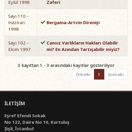
Eylül 1998
Zaferi
Sayı 110 -
Haziran
Bergama-Artvin Direnişi
1998
Sayı 102 -
Cansız Varlıkların Hakları Olabilir
Ekim 1997
mi? En Azından Tartışabilir miyiz?
3 kayıttan 1 - 3 arasındaki kayıtlar gösteriliyor
Önceki
1
Sonraki
İLETİŞİM
Eşref Efendi Sokak
No 122, Daire No 10, Kurtuluş
Şişli, İstanbul