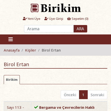
Yeni Üye
Üye Girişi
Sepetim (
0
)
ARA
Anasayfa
Kişiler
Birol Ertan
Birol Ertan
Birikim
Önceki
1
Sonraki
Sayı 113 -
Bergama ve Çevrecilerin Haklı