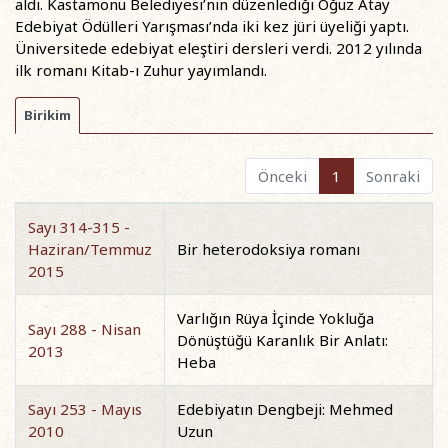
aldı. Kastamonu Belediyesi’nin düzenlediği Oğuz Atay
Edebiyat Ödülleri Yarışması’nda iki kez jüri üyeliği yaptı.
Üniversitede edebiyat eleştiri dersleri verdi. 2012 yılında
ilk romanı Kitab-ı Zuhur yayımlandı.
Birikim
Önceki
1
Sonraki
Sayı 314-315 -
Haziran/Temmuz
Bir heterodoksiya romanı
2015
Varlığın Rüya İçinde Yokluğa
Sayı 288 - Nisan
Dönüştüğü Karanlık Bir Anlatı:
2013
Heba
Sayı 253 - Mayıs
Edebiyatın Dengbeji: Mehmed
2010
Uzun