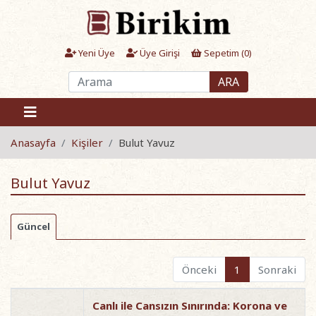
Yeni Üye
Üye Girişi
Sepetim (
0
)
ARA
Anasayfa
Kişiler
Bulut Yavuz
Bulut Yavuz
Güncel
Önceki
1
Sonraki
Canlı ile Cansızın Sınırında: Korona ve