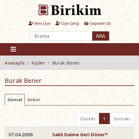
Yeni Üye
Üye Girişi
Sepetim (
0
)
ARA
Anasayfa
Kişiler
Burak Bener
Burak Bener
Güncel
Birikim
Önceki
1
Sonraki
07.04.2006
Saklı Daima Geri Döner*