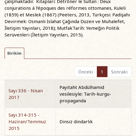
çalışmaktadır. Kitapları: Détrôner le Sultan : Deux
conjurations à l’époques des réformes ottomanes, Kuleli
(1859) et Meslek (1867) (Peeters, 2013, Türkçesi: Padişahı
Devirmek: Osmanlı Islahat Çağında Düzen ve Muhalefet,
İletişim Yayınları, 2018); MutfakTarih: Yemeğin Politik
Serüvenleri (İletişim Yayınları, 2015).
Birikim
Önceki
1
Sonraki
Payitaht Abdülhamid
Sayı 336 - Nisan
vesilesiyle: Tarih-kurgu-
2017
propaganda
Sayı 314-315 -
Haziran/Temmuz
Dinsiz dindarlık
2015