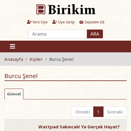
Yeni Üye
Üye Girişi
Sepetim (
0
)
ARA
Anasayfa
Kişiler
Burcu Şenel
Burcu Şenel
Güncel
Önceki
1
Sonraki
Wattpad Sakıncalı! Ya Gerçek Hayat?