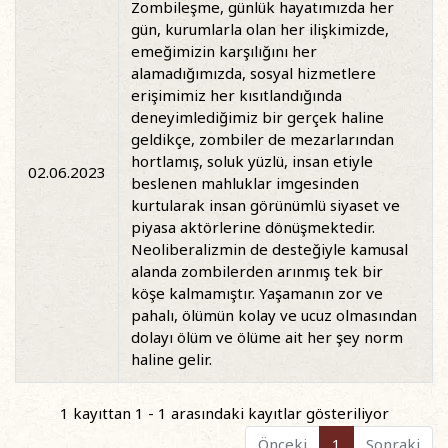
Zombileşme, günlük hayatımızda her
gün, kurumlarla olan her ilişkimizde,
emeğimizin karşılığını her
alamadığımızda, sosyal hizmetlere
erişimimiz her kısıtlandığında
deneyimlediğimiz bir gerçek haline
geldikçe, zombiler de mezarlarından
hortlamış, soluk yüzlü, insan etiyle
02.06.2023
beslenen mahluklar imgesinden
kurtularak insan görünümlü siyaset ve
piyasa aktörlerine dönüşmektedir.
Neoliberalizmin de desteğiyle kamusal
alanda zombilerden arınmış tek bir
köşe kalmamıştır. Yaşamanın zor ve
pahalı, ölümün kolay ve ucuz olmasından
dolayı ölüm ve ölüme ait her şey norm
haline gelir.
1 kayıttan 1 - 1 arasındaki kayıtlar gösteriliyor
Önceki
1
Sonraki