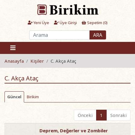
Yeni Üye
Üye Girişi
Sepetim (
0
)
ARA
Anasayfa
Kişiler
C. Akça Ataç
C. Akça Ataç
Güncel
Birikim
Önceki
1
Sonraki
Deprem, Değerler ve Zombiler