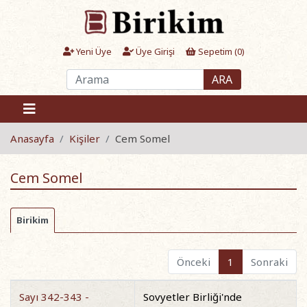
Yeni Üye
Üye Girişi
Sepetim (
0
)
ARA
Anasayfa
Kişiler
Cem Somel
Cem Somel
Birikim
Önceki
1
Sonraki
Sayı 342-343 -
Sovyetler Birliği'nde