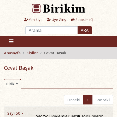
Yeni Üye
Üye Girişi
Sepetim (
0
)
ARA
Anasayfa
Kişiler
Cevat Başak
Cevat Başak
Birikim
Önceki
1
Sonraki
Sayı 50 -
Sağ/Sol Söylemler Batılı Toplumların