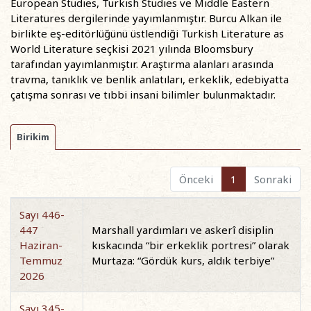
European Studies, Turkish Studies ve Middle Eastern
Literatures dergilerinde yayımlanmıştır. Burcu Alkan ile
birlikte eş-editörlüğünü üstlendiği Turkish Literature as
World Literature seçkisi 2021 yılında Bloomsbury
tarafından yayımlanmıştır. Araştırma alanları arasında
travma, tanıklık ve benlik anlatıları, erkeklik, edebiyatta
çatışma sonrası ve tıbbi insani bilimler bulunmaktadır.
Birikim
Önceki
1
Sonraki
Sayı 446-
447
Marshall yardımları ve askerî disiplin
Haziran-
kıskacında “bir erkeklik portresi” olarak
Temmuz
Murtaza: “Gördük kurs, aldık terbiye”
2026
Sayı 345-