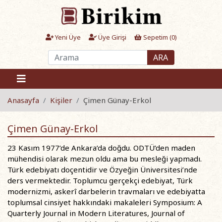
Yeni Üye
Üye Girişi
Sepetim (
0
)
ARA
Anasayfa
Kişiler
Çimen Günay-Erkol
Çimen Günay-Erkol
23 Kasım 1977’de Ankara’da doğdu. ODTÜ’den maden
mühendisi olarak mezun oldu ama bu mesleği yapmadı.
Türk edebiyatı doçentidir ve Özyeğin Üniversitesi’nde
ders vermektedir. Toplumcu gerçekçi edebiyat, Türk
modernizmi, askerî darbelerin travmaları ve edebiyatta
toplumsal cinsiyet hakkındaki makaleleri Symposium: A
Quarterly Journal in Modern Literatures, Journal of