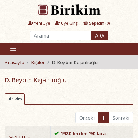
Yeni Üye
Üye Girişi
Sepetim (
0
)
ARA
Anasayfa
Kişiler
D. Beybin Kejanlıoğlu
D. Beybin Kejanlıoğlu
Birikim
Önceki
1
Sonraki
1980'lerden '90'lara
Sayı 110 -