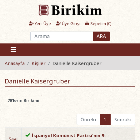
Yeni Üye
Üye Girişi
Sepetim (
0
)
ARA
Anasayfa
Kişiler
Danielle Kaisergruber
Danielle Kaisergruber
70'lerin Birikimi
Önceki
1
Sonraki
İspanyol Komünist Partisi'nin 9.
Sayı