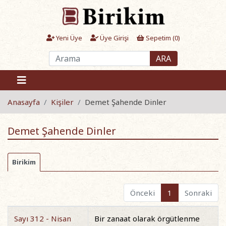
Yeni Üye
Üye Girişi
Sepetim (
0
)
ARA
Anasayfa
Kişiler
Demet Şahende Dinler
Demet Şahende Dinler
Birikim
Önceki
1
Sonraki
Sayı 312 - Nisan
Bir zanaat olarak örgütlenme