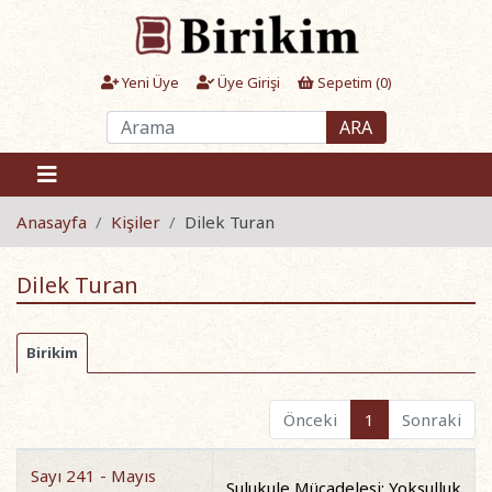
Yeni Üye
Üye Girişi
Sepetim (
0
)
ARA
Anasayfa
Kişiler
Dilek Turan
Dilek Turan
Birikim
Önceki
1
Sonraki
Sayı 241 - Mayıs
Sulukule Mücadelesi: Yoksulluk