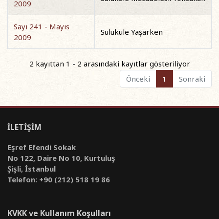
2009
Sayı 241 - Mayıs
Sulukule Yaşarken
2009
2 kayıttan 1 - 2 arasındaki kayıtlar gösteriliyor
Önceki
1
Sonraki
İLETİŞİM
Eşref Efendi Sokak
No 122, Daire No 10, Kurtuluş
Şişli, İstanbul
Telefon: +90 (212) 518 19 86
KVKK ve Kullanım Koşulları