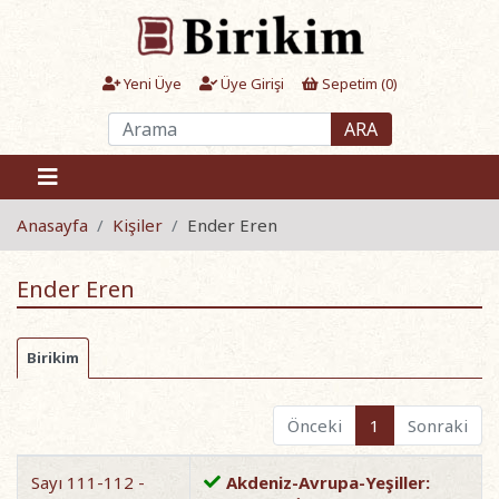
Yeni Üye
Üye Girişi
Sepetim (
0
)
ARA
Anasayfa
Kişiler
Ender Eren
Ender Eren
Birikim
Önceki
1
Sonraki
Sayı 111-112 -
Akdeniz-Avrupa-Yeşiller: