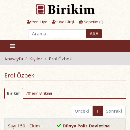
Yeni Üye
Üye Girişi
Sepetim (
0
)
ARA
Anasayfa
Kişiler
Erol Özbek
Erol Özbek
Birikim
70'lerin Birikimi
Önceki
1
Sonraki
Sayı 150 - Ekim
Dünya Polis Devletine