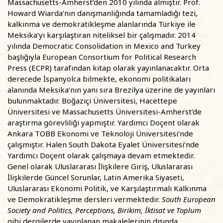
Massachusetts-Amherst’den 2010 yılında almıştır. Prof.
Howard Wiarda’nın danışmanlığında tamamladığı tezi,
kalkınma ve demokratikleşme alanlarında Türkiye ile
Meksika’yı karşılaştıran niteliksel bir çalışmadır. 2014
yılında Democratic Consolidation in Mexico and Turkey
başlığıyla European Consortium for Political Research
Press (ECPR) tarafından kitap olarak yayınlanacaktır. Orta
derecede İspanyolca bilmekte, ekonomi politikaları
alanında Meksika’nın yanı sıra Brezilya üzerine de yayınları
bulunmaktadır. Boğaziçi Üniversitesi, Hacettepe
Üniversitesi ve Massachusetts Üniversitesi-Amherst’de
araştırma görevliliği yapmıştır. Yardımcı Doçent olarak
Ankara TOBB Ekonomi ve Teknoloji Üniversitesi’nde
çalışmıştır. Halen South Dakota Eyalet Üniversitesi’nde
Yardımcı Doçent olarak çalışmaya devam etmektedir.
Genel olarak Uluslararası İlişkilere Giriş, Uluslararası
İlişkilerde Güncel Sorunlar, Latin Amerika Siyaseti,
Uluslararası Ekonomi Politik, ve Karşılaştırmalı Kalkınma
ve Demokratikleşme dersleri vermektedir.
South European
Society and Politics, Perceptions, Birikim, İktisat ve Toplum
gibi dergilerde yayınlanan makalelerinin dışında,