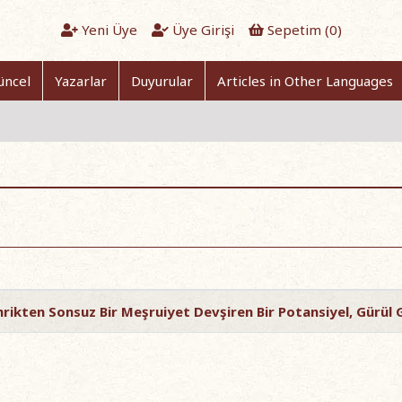
Yeni Üye
Üye Girişi
Sepetim (
0
)
üncel
Yazarlar
Duyurular
Articles in Other Languages
ahrikten Sonsuz Bir Meşruiyet Devşiren Bir Potansiyel, Gürül 