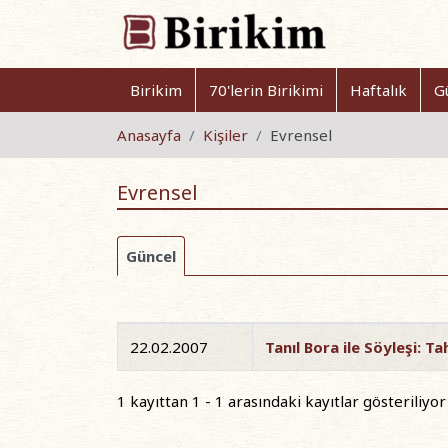
Birikim
70'lerin Birikimi
Haftalık
G
Anasayfa
Kişiler
Evrensel
Evrensel
Güncel
22.02.2007
Tanıl Bora ile Söyleşi: T
1 kayıttan 1 - 1 arasındaki kayıtlar gösteriliyor