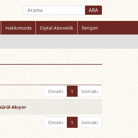
ARA
Hakkımızda
Dijital Abonelik
İletişim
Önceki
1
Sonraki
Gürül Akıyor
Önceki
1
Sonraki