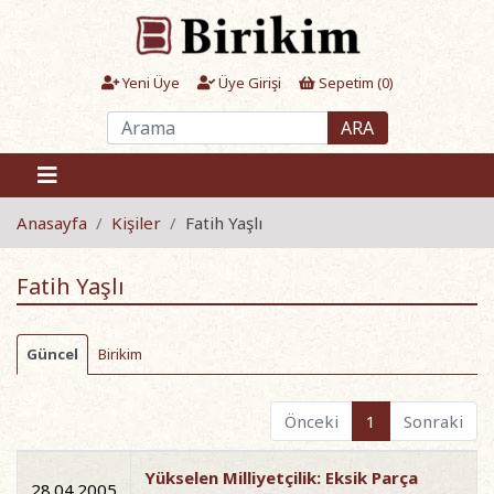
Yeni Üye
Üye Girişi
Sepetim (
0
)
ARA
Anasayfa
Kişiler
Fatih Yaşlı
Fatih Yaşlı
Güncel
Birikim
Önceki
1
Sonraki
Yükselen Milliyetçilik: Eksik Parça
28.04.2005