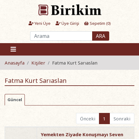
Yeni Üye
Üye Girişi
Sepetim (
0
)
ARA
Anasayfa
Kişiler
Fatma Kurt Sarıaslan
Fatma Kurt Sarıaslan
Güncel
Önceki
1
Sonraki
Yemekten Ziyade Konuşmayı Seven