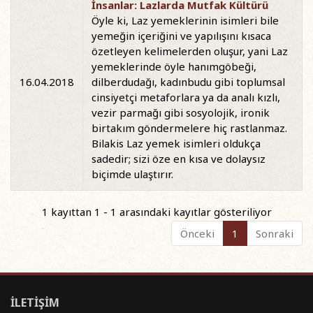
İnsanlar: Lazlarda Mutfak Kültürü
Öyle ki, Laz yemeklerinin isimleri bile
yemeğin içeriğini ve yapılışını kısaca
özetleyen kelimelerden oluşur, yani Laz
yemeklerinde öyle hanımgöbeği,
16.04.2018
dilberdudağı, kadınbudu gibi toplumsal
cinsiyetçi metaforlara ya da analı kızlı,
vezir parmağı gibi sosyolojik, ironik
birtakım göndermelere hiç rastlanmaz.
Bilakis Laz yemek isimleri oldukça
sadedir; sizi öze en kısa ve dolaysız
biçimde ulaştırır.
1 kayıttan 1 - 1 arasındaki kayıtlar gösteriliyor
Önceki
1
Sonraki
İLETİŞİM