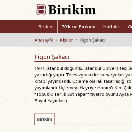
Birikim
70'lerin Birikimi
Haftalık
G
Anasayfa
Kişiler
Figen Şakacı
Figen Şakacı
1971 İstanbul doğumlu. İstanbul Üniversitesi İl
yazarlığı yaptı. Televizyona dizi senaryoları y
kitabı yayımlandı. Üçleme olarak tasarladığı rom
yayımlandı. Üçlemeyi Hayriye Hanım’ı Kim Çaldı?
“Topuklu Terlik Süt Yapar” tiyatro oyunu Aysa 
Boyut Yayınları).
Birikim