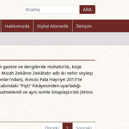
ARA
Hakkımızda
Dijital Abonelik
İletişim
tli gazete ve dergilerde muhabirlik, köşe
 Mizah Zekânın Zekâtıdır adlı iki nehir söyleşi
nları’ndan), ikincisi Pala Hayriye 2013’te
tabındaki “Pişti” hikâyesinden uyarladığı
hnelendi ve aynı isimle kitaplaştırıldı (Mitos
Önceki
1
Sonraki