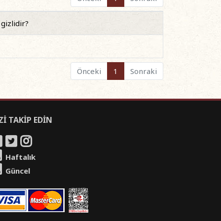
gizlidir?
Önceki
1
Sonraki
Zİ TAKİP EDİN
Haftalık
Güncel