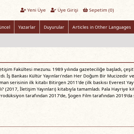
Yeni Üye
Üye Girişi
Sepetim (
0
)
üncel
Yazarlar
Duyurular
Articles in Other Languages
etişim Fakültesi mezunu. 1989 yılında gazeteciliğe başladı, çeşi
azdı. İş Bankası Kültür Yayınları’ndan Her Doğum Bir Mucizedir ve
an serisinin ilk kitabı Bitirgen 2011’de (ilk baskısı Everest Yayı
 (2017, İletişim Yayınları) kitabıyla tamamladı. Pala Hayriye ki
Prodüksiyon tarafından 2017’de, Şogen Film tarafından 2019’da sa