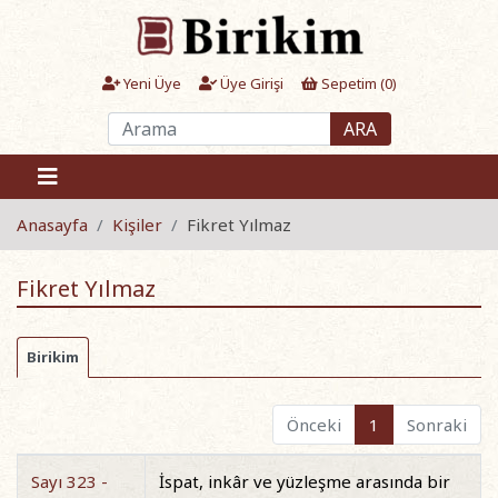
Yeni Üye
Üye Girişi
Sepetim (
0
)
ARA
Anasayfa
Kişiler
Fikret Yılmaz
Fikret Yılmaz
Birikim
Önceki
1
Sonraki
Sayı 323 -
İspat, inkâr ve yüzleşme arasında bir