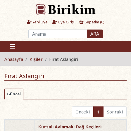
Yeni Üye
Üye Girişi
Sepetim (
0
)
ARA
Anasayfa
Kişiler
Fırat Aslangiri
Fırat Aslangiri
Güncel
Önceki
1
Sonraki
Kutsalı Avlamak: Dağ Keçileri