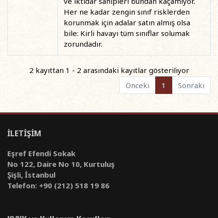
ve iktidar sahipleri bundan kaçamıyor.
Her ne kadar zengin sınıf risklerden
korunmak için adalar satın almış olsa
bile: Kirli havayı tüm sınıflar solumak
zorundadır.
2 kayıttan 1 - 2 arasındaki kayıtlar gösteriliyor
Önceki
1
Sonraki
İLETİŞİM
Eşref Efendi Sokak
No 122, Daire No 10, Kurtuluş
Şişli, İstanbul
Telefon: +90 (212) 518 19 86