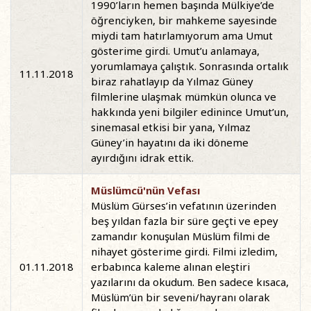
1990’ların hemen başında Mülkiye’de
öğrenciyken, bir mahkeme sayesinde
miydi tam hatırlamıyorum ama Umut
gösterime girdi. Umut’u anlamaya,
yorumlamaya çalıştık. Sonrasında ortalık
11.11.2018
biraz rahatlayıp da Yılmaz Güney
filmlerine ulaşmak mümkün olunca ve
hakkında yeni bilgiler edinince Umut’un,
sinemasal etkisi bir yana, Yılmaz
Güney’in hayatını da iki döneme
ayırdığını idrak ettik.
Müslümcü'nün Vefası
Müslüm Gürses’in vefatının üzerinden
beş yıldan fazla bir süre geçti ve epey
zamandır konuşulan Müslüm filmi de
nihayet gösterime girdi. Filmi izledim,
01.11.2018
erbabınca kaleme alınan eleştiri
yazılarını da okudum. Ben sadece kısaca,
Müslüm’ün bir seveni/hayranı olarak