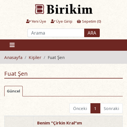
Yeni Üye
Üye Girişi
Sepetim (
0
)
ARA
Anasayfa
Kişiler
Fuat Şen
Fuat Şen
Güncel
Önceki
1
Sonraki
Benim "Çirkin Kral"ım