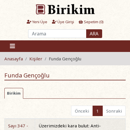
Yeni Üye
Üye Girişi
Sepetim (
0
)
ARA
Anasayfa
Kişiler
Funda Gençoğlu
Funda Gençoğlu
Birikim
Önceki
1
Sonraki
Sayı 347 -
Üzerimizdeki kara bulut: Anti-