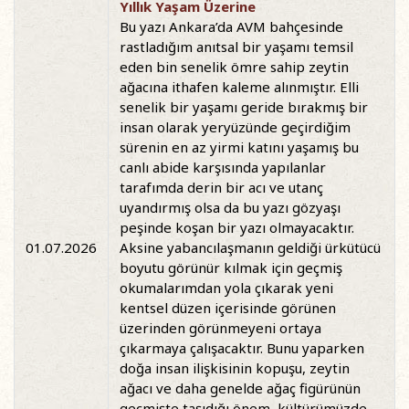
Yıllık Yaşam Üzerine
Bu yazı Ankara’da AVM bahçesinde
rastladığım anıtsal bir yaşamı temsil
eden bin senelik ömre sahip zeytin
ağacına ithafen kaleme alınmıştır. Elli
senelik bir yaşamı geride bırakmış bir
insan olarak yeryüzünde geçirdiğim
sürenin en az yirmi katını yaşamış bu
canlı abide karşısında yapılanlar
tarafımda derin bir acı ve utanç
uyandırmış olsa da bu yazı gözyaşı
peşinde koşan bir yazı olmayacaktır.
01.07.2026
Aksine yabancılaşmanın geldiği ürkütücü
boyutu görünür kılmak için geçmiş
okumalarımdan yola çıkarak yeni
kentsel düzen içerisinde görünen
üzerinden görünmeyeni ortaya
çıkarmaya çalışacaktır. Bunu yaparken
doğa insan ilişkisinin kopuşu, zeytin
ağacı ve daha genelde ağaç figürünün
geçmişte taşıdığı önem, kültürümüzde