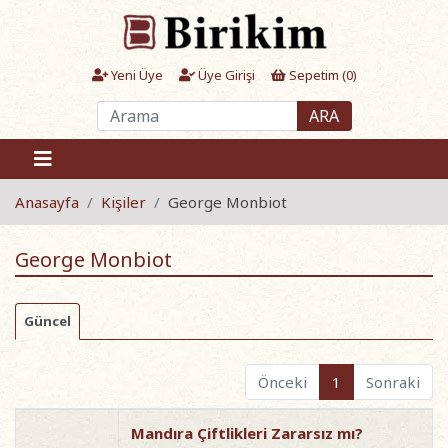
Yeni Üye
Üye Girişi
Sepetim (
0
)
ARA
Anasayfa
Kişiler
George Monbiot
George Monbiot
Güncel
Önceki
1
Sonraki
Mandıra Çiftlikleri Zararsız mı?