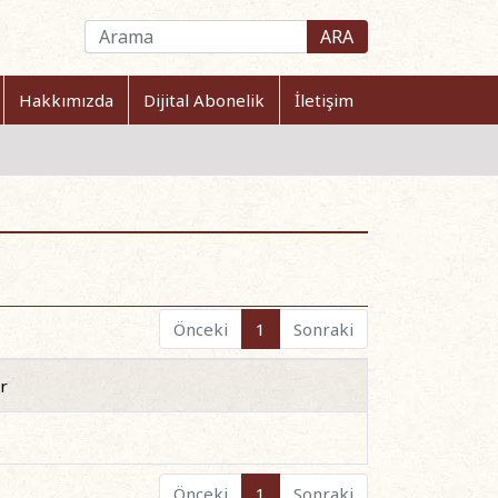
ARA
Hakkımızda
Dijital Abonelik
İletişim
Önceki
1
Sonraki
r
Önceki
1
Sonraki