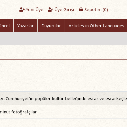
Yeni Üye
Üye Girişi
Sepetim (
0
)
üncel
Yazarlar
Duyurular
Articles in Other Languages
en Cumhuriyet’in popüler kültür belleğinde esrar ve esrarkeşle
minüt fotoğrafçılar