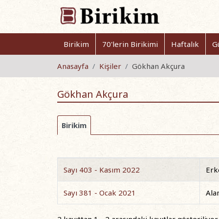
Birikim
70'lerin Birikimi
Haftalık
G
Anasayfa
Kişiler
Gökhan Akçura
Gökhan Akçura
Birikim
Sayı 403 - Kasım 2022
Erk
Sayı 381 - Ocak 2021
Ala
2 kayıttan 1 - 2 arasındaki kayıtlar gösteriliyor