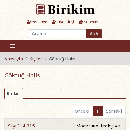
Yeni Üye
Üye Girişi
Sepetim (
0
)
ARA
Anasayfa
Kişiler
Göktuğ Halis
Göktuğ Halis
Birikim
Önceki
1
Sonraki
Sayı 314-315 -
Modernite, teoloji ve