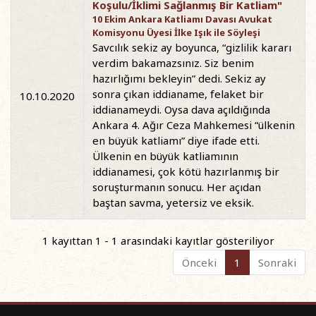
Koşulu/İklimi Sağlanmış Bir Katliam"
10 Ekim Ankara Katliamı Davası Avukat
Komisyonu Üyesi İlke Işık ile Söyleşi
Savcılık sekiz ay boyunca, “gizlilik kararı
verdim bakamazsınız. Siz benim
hazırlığımı bekleyin” dedi. Sekiz ay
sonra çıkan iddianame, felaket bir
10.10.2020
iddianameydi. Oysa dava açıldığında
Ankara 4. Ağır Ceza Mahkemesi “ülkenin
en büyük katliamı” diye ifade etti.
Ülkenin en büyük katliamının
iddianamesi, çok kötü hazırlanmış bir
soruşturmanın sonucu. Her açıdan
baştan savma, yetersiz ve eksik.
1 kayıttan 1 - 1 arasındaki kayıtlar gösteriliyor
Önceki
1
Sonraki