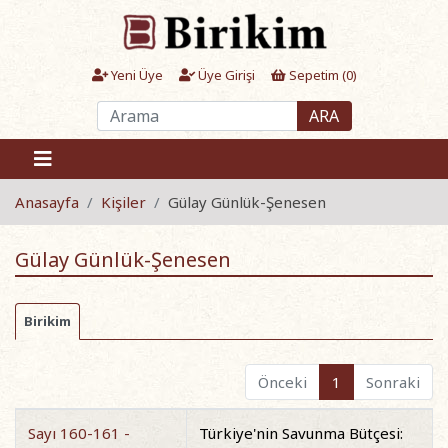
Yeni Üye
Üye Girişi
Sepetim (
0
)
ARA
Anasayfa
Kişiler
Gülay Günlük-Şenesen
Gülay Günlük-Şenesen
Birikim
Önceki
1
Sonraki
Sayı 160-161 -
Türkiye'nin Savunma Bütçesi: