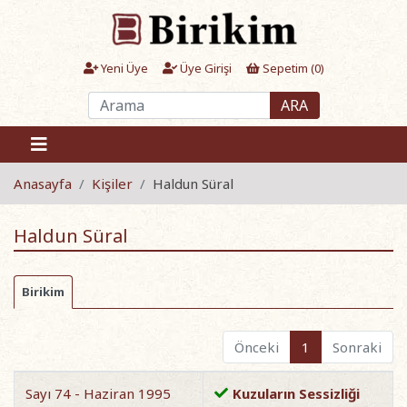
Yeni Üye
Üye Girişi
Sepetim (
0
)
ARA
Anasayfa
Kişiler
Haldun Süral
Haldun Süral
Birikim
Önceki
1
Sonraki
Sayı 74 - Haziran 1995
Kuzuların Sessizliği