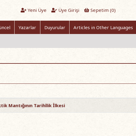
Yeni Üye
Üye Girişi
Sepetim (
0
)
üncel
Yazarlar
Duyurular
Articles in Other Languages
tik Mantığının Tarihîlik İlkesi