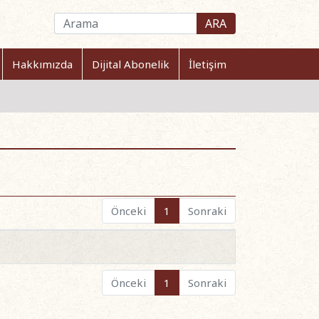
ARA
Hakkımızda
Dijital Abonelik
İletişim
Önceki
1
Sonraki
Önceki
1
Sonraki