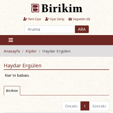
Yeni Üye
Üye Girişi
Sepetim (
0
)
ARA
Anasayfa
Kişiler
Haydar Ergülen
Haydar Ergülen
Nar'ın babası.
Birikim
Önceki
1
Sonraki