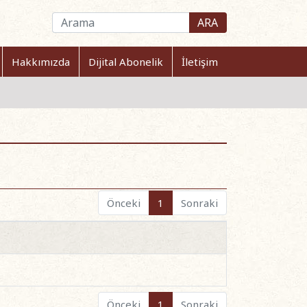
ARA
Hakkımızda
Dijital Abonelik
İletişim
Önceki
1
Sonraki
Önceki
1
Sonraki