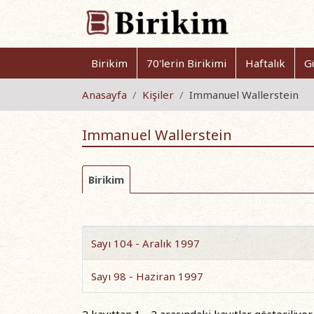
Birikim
70'lerin Birikimi
Haftalık
G
Anasayfa
Kişiler
Immanuel Wallerstein
Immanuel Wallerstein
Birikim
Sayı 104 - Aralık 1997
Sayı 98 - Haziran 1997
2 kayıttan 1 - 2 arasındaki kayıtlar gösteriliyor