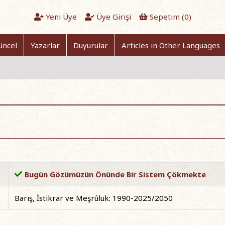
Yeni Üye
Üye Girişi
Sepetim (
0
)
üncel
Yazarlar
Duyurular
Articles in Other Languages
Bugün Gözümüzün Önünde Bir Sistem Çökmekte
Barış, İstikrar ve Meşrûluk: 1990-2025/2050