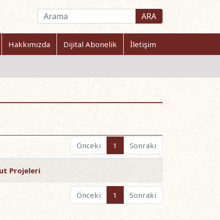
ARA
Hakkımızda
Dijital Abonelik
İletişim
Önceki
1
Sonraki
t Projeleri
Önceki
1
Sonraki