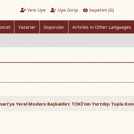
Yeni Üye
Üye Girişi
Sepetim (
0
)
üncel
Yazarlar
Duyurular
Articles in Other Languages
ri'ye Yerel Modern Başkaldırı: TOKİ'nin Yurtdışı Toplu Konu