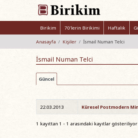
Birikim
70'lerin Birikimi
Haftalık
G
Anasayfa
Kişiler
İsmail Numan Telci
İsmail Numan Telci
Güncel
22.03.2013
Küresel Postmodern Mima
1 kayıttan 1 - 1 arasındaki kayıtlar gösteriliyor