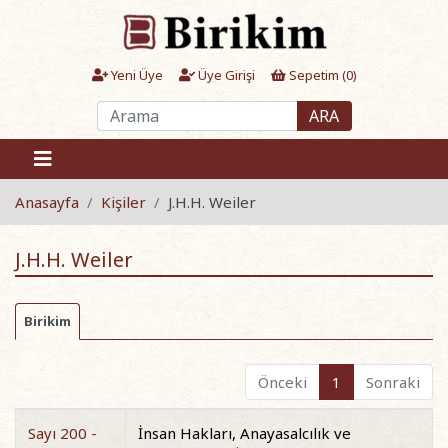
Yeni Üye
Üye Girişi
Sepetim (
0
)
ARA
Anasayfa
Kişiler
J.H.H. Weiler
J.H.H. Weiler
Birikim
Önceki
1
Sonraki
Sayı 200 -
İnsan Hakları, Anayasalcılık ve