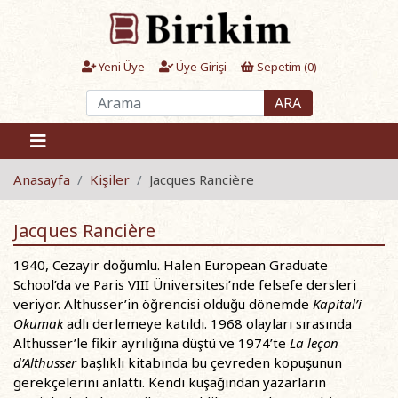
Yeni Üye
Üye Girişi
Sepetim (
0
)
ARA
Anasayfa
Kişiler
Jacques Rancière
Jacques Rancière
1940, Cezayir doğumlu. Halen European Graduate
School’da ve Paris VIII Üniversitesi’nde felsefe dersleri
veriyor. Althusser’in öğrencisi olduğu dönemde
Kapital’i
Okumak
adlı derlemeye katıldı. 1968 olayları sırasında
Althusser’le fikir ayrılığına düştü ve 1974’te
La leçon
d’Althusser
başlıklı kitabında bu çevreden kopuşunun
gerekçelerini anlattı. Kendi kuşağından yazarların