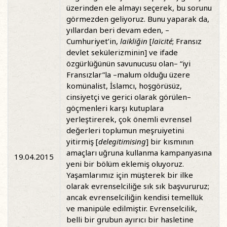
üzerinden ele almayı seçerek, bu sorunu
görmezden geliyoruz. Bunu yaparak da,
yıllardan beri devam eden, –
Cumhuriyet’in,
laikliğin
[
laïcité
; Fransız
devlet sekülerizminin] ve ifade
özgürlüğünün savunucusu olan– “iyi
Fransızlar”la –malum olduğu üzere
komünalist, İslamcı, hoşgörüsüz,
cinsiyetçi ve gerici olarak görülen–
göçmenleri karşı kutuplara
yerleştirerek, çok önemli evrensel
değerleri toplumun meşruiyetini
yitirmiş [
delegitimising
] bir kısmının
amaçları uğruna kullanma kampanyasına
19.04.2015
yeni bir bölüm eklemiş oluyoruz.
Yaşamlarımız için müşterek bir ilke
olarak evrenselciliğe sık sık başvururuz;
ancak evrenselciliğin kendisi temellük
ve manipüle edilmiştir. Evrenselcilik,
belli bir grubun ayırıcı bir hasletine