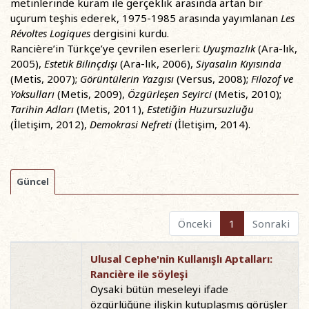
metinlerinde kuram ile gerçeklik arasında artan bir
uçurum teşhis ederek, 1975-1985 arasında yayımlanan
Les
Révoltes Logiques
dergisini kurdu.
Rancière’in Türkçe’ye çevrilen eserleri:
Uyuşmazlık
(Ara-lık,
2005),
Estetik Bilinçdışı
(Ara-lık, 2006),
Siyasalın Kıyısında
(Metis, 2007);
Görüntülerin Yazgısı
(Versus, 2008);
Filozof ve
Yoksulları
(Metis, 2009),
Özgürleşen Seyirci
(Metis, 2010);
Tarihin Adları
(Metis, 2011),
Estetiğin Huzursuzluğu
(İletişim, 2012),
Demokrasi Nefreti
(İletişim, 2014).
Güncel
Önceki
1
Sonraki
Ulusal Cephe'nin Kullanışlı Aptalları:
Rancière ile söyleşi
Oysaki bütün meseleyi ifade
özgürlüğüne ilişkin kutuplaşmış görüşler