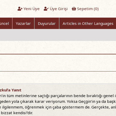
Yeni Üye
Üye Girişi
Sepetim (
0
)
üncel
Yazarlar
Duyurular
Articles in Other Languages
zkul’a Yanıt
n’in tüm metinlerine saçtığı parçalarının bende bıraktığı genel
den yola çıkarak karar veriyorum. Yoksa Geçgin’in ya da başka bi
le ilgilenmem, öğrenmek için çaba göstermem de. Gerçekte, an
bizzat kendisi”dir.