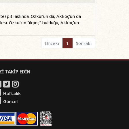
tespiti aslında. Özkul’un da, Akkoç’un da
si. Özkul’un “ilginç” bulduğu, Akkoç’un
Önceki
1
Sonraki
Zİ TAKİP EDİN
Haftalık
Güncel