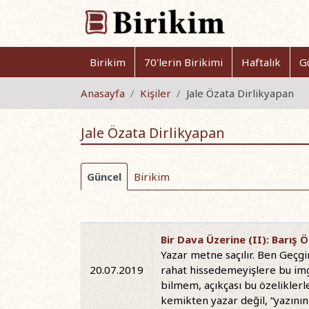
Birikim
70'lerin Birikimi
Haftalık
G
Anasayfa
Kişiler
Jale Özata Dirlikyapan
Jale Özata Dirlikyapan
Güncel
Birikim
Bir Dava Üzerine (II): Barış Ö
Yazar metne saçılır. Ben Geçgi
20.07.2019
rahat hissedemeyişlere bu imge
bilmem, açıkçası bu özelikler
kemikten yazar değil, “yazının 