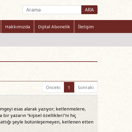
ARA
Hakkımızda
Dijital Abonelik
İletişim
Önceki
1
Sonraki
 imgeyi esas alarak yazıyor; ketlenmelere,
r yazarın “kişisel özellikleri”ni hiç
lattığı şeyle bütünleşemeyen, ketlenen etten