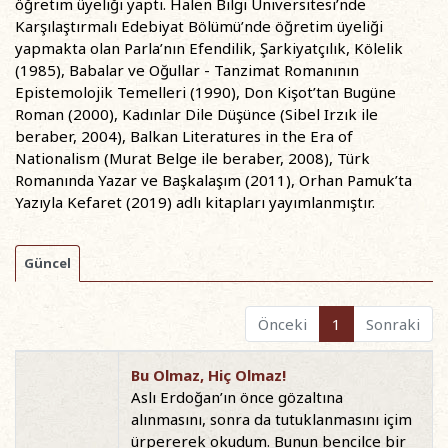
öğretim üyeliği yaptı. Halen Bilgi Üniversitesi’nde
Karşılaştırmalı Edebiyat Bölümü’nde öğretim üyeliği
yapmakta olan Parla’nın Efendilik, Şarkiyatçılık, Kölelik
(1985), Babalar ve Oğullar - Tanzimat Romanının
Epistemolojik Temelleri (1990), Don Kişot’tan Bugüne
Roman (2000), Kadınlar Dile Düşünce (Sibel Irzık ile
beraber, 2004), Balkan Literatures in the Era of
Nationalism (Murat Belge ile beraber, 2008), Türk
Romanında Yazar ve Başkalaşım (2011), Orhan Pamuk’ta
Yazıyla Kefaret (2019) adlı kitapları yayımlanmıştır.
Güncel
Önceki
1
Sonraki
Bu Olmaz, Hiç Olmaz!
Aslı Erdoğan’ın önce gözaltına
alınmasını, sonra da tutuklanmasını içim
ürpererek okudum. Bunun bencilce bir